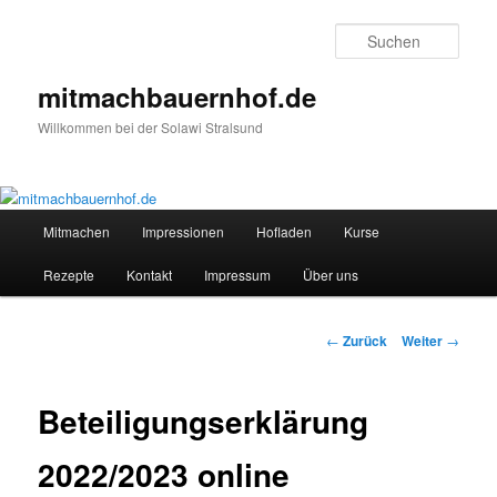
Zum
Inhalt
Such
wechseln
mitmachbauernhof.de
Willkommen bei der Solawi Stralsund
Hauptmenü
Mitmachen
Impressionen
Hofladen
Kurse
Rezepte
Kontakt
Impressum
Über uns
Beitragsnavigation
←
Zurück
Weiter
→
Beteiligungserklärung
2022/2023 online