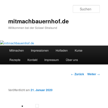
Zum
Inhalt
Such
wechseln
mitmachbauernhof.de
Willkommen bei der Solawi Stralsund
Hauptmenü
Mitmachen
Impressionen
Hofladen
Kurse
Rezepte
Kontakt
Impressum
Über uns
Beitragsnavigation
←
Zurück
Weiter
→
Veröffentlicht am
21. Januar 2020