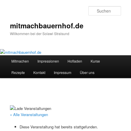
Zum
Inhalt
Such
wechseln
mitmachbauernhof.de
Willkommen bei der Solawi Stralsund
Hauptmenü
Mitmachen
Impressionen
Hofladen
Kurse
Rezepte
Kontakt
Impressum
Über uns
« Alle Veranstaltungen
Diese Veranstaltung hat bereits stattgefunden.